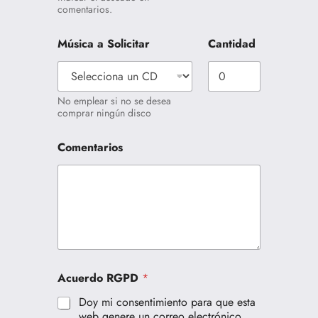
r
S
a
comentarios.
–
o
d
2
l
Música a Solicitar
Cantidad
i
c
i
t
No emplear si no se desea
a
comprar ningún disco
r
–
3
Comentarios
Acuerdo RGPD
*
Doy mi consentimiento para que esta
web genere un correo electrónico