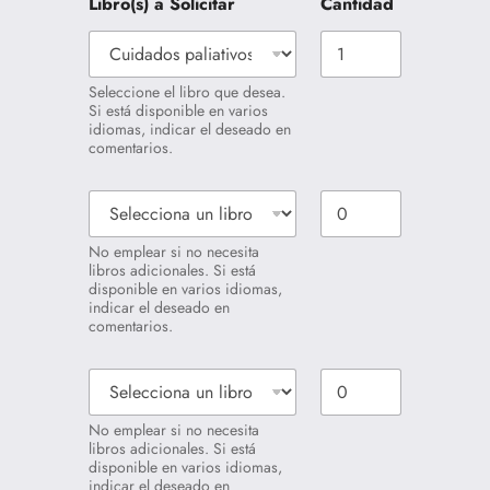
Libro(s) a Solicitar
Cantidad
Seleccione el libro que desea.
Si está disponible en varios
idiomas, indicar el deseado en
comentarios.
L
C
i
a
b
n
No emplear si no necesita
r
t
libros adicionales. Si está
o
i
disponible en varios idiomas,
a
d
indicar el deseado en
S
a
comentarios.
o
d
l
L
C
i
i
a
c
b
n
i
No emplear si no necesita
r
t
t
libros adicionales. Si está
o
i
disponible en varios idiomas,
a
a
d
indicar el deseado en