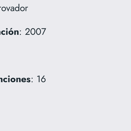
Trovador
ación
: 2007
nciones
: 16