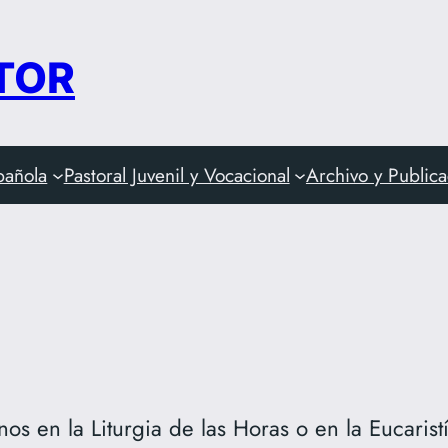
 TOR
pañola
Pastoral Juvenil y Vocacional
Archivo y Public
s en la Liturgia de las Horas o en la Eucarist