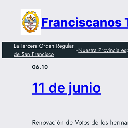
Saltar
al
Franciscanos
contenido
La Tercera Orden Regular
Nuestra Provincia es
de San Francisco
06.10
11 de junio
Renovación de Votos de los hermano