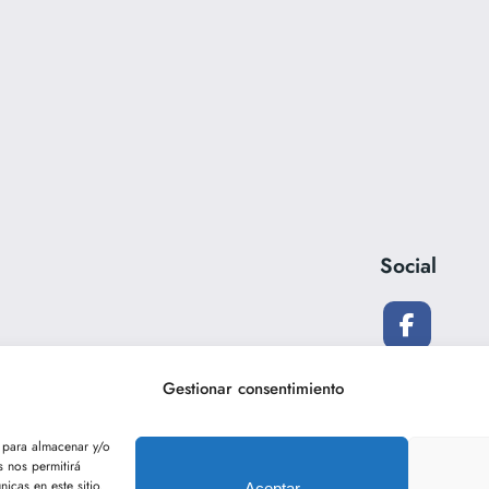
Social
Gestionar consentimiento
s para almacenar y/o
s nos permitirá
icas en este sitio.
Aceptar